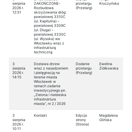
sierpnia
ZAKOŃCZONE-
przetargu
Kruczyńska
2026 r.
Rozbudowa
(Przetarg)
12:31
skrzyżowania dróg:
powiatowej 3310C
(ul. Kapitulna) –
powiatowej 3309C
(ul. Długa) –
powiatowej 3330C
(ul. Wysoka) we
Włocławku wraz z
infrastrukturą
techniczną
3
Dostawa drzew
Dodanie
Ewelina
sierpnia
wraz z nasadzeniem
przetargu
Ziółkowska
2026 r.
i pielęgnacją na
(Przetarg)
14:15
terenie miasta
Włocławek w
ramach zadania
inwestycyjnego pn.
„Zielona i niebieska
infrastruktura
miasta”, nr 2 / 2026
3
Kontakt
Edycja
Magdalena
sierpnia
strony
Glińska
2026 r.
(Strona)
10:11