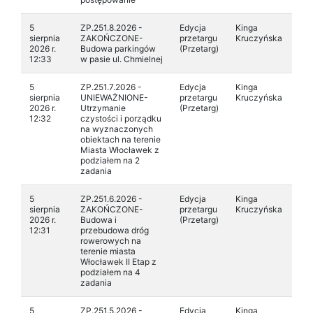
5
ZP.251.8.2026 -
Edycja
Kinga
sierpnia
ZAKOŃCZONE-
przetargu
Kruczyńska
2026 r.
Budowa parkingów
(Przetarg)
12:33
w pasie ul. Chmielnej
5
ZP.251.7.2026 -
Edycja
Kinga
sierpnia
UNIEWAŻNIONE-
przetargu
Kruczyńska
2026 r.
Utrzymanie
(Przetarg)
12:32
czystości i porządku
na wyznaczonych
obiektach na terenie
Miasta Włocławek z
podziałem na 2
zadania
5
ZP.251.6.2026 -
Edycja
Kinga
sierpnia
ZAKOŃCZONE-
przetargu
Kruczyńska
2026 r.
Budowa i
(Przetarg)
12:31
przebudowa dróg
rowerowych na
terenie miasta
Włocławek II Etap z
podziałem na 4
zadania
5
ZP.251.5.2026 -
Edycja
Kinga