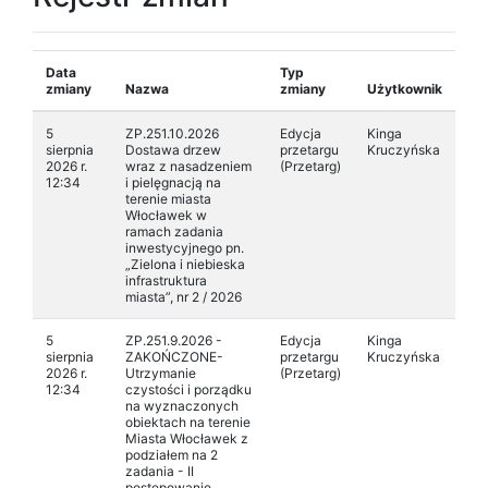
Data
Typ
zmiany
Nazwa
zmiany
Użytkownik
5
ZP.251.10.2026
Edycja
Kinga
sierpnia
Dostawa drzew
przetargu
Kruczyńska
2026 r.
wraz z nasadzeniem
(Przetarg)
12:34
i pielęgnacją na
terenie miasta
Włocławek w
ramach zadania
inwestycyjnego pn.
„Zielona i niebieska
infrastruktura
miasta”, nr 2 / 2026
5
ZP.251.9.2026 -
Edycja
Kinga
sierpnia
ZAKOŃCZONE-
przetargu
Kruczyńska
2026 r.
Utrzymanie
(Przetarg)
12:34
czystości i porządku
na wyznaczonych
obiektach na terenie
Miasta Włocławek z
podziałem na 2
zadania - II
postępowanie