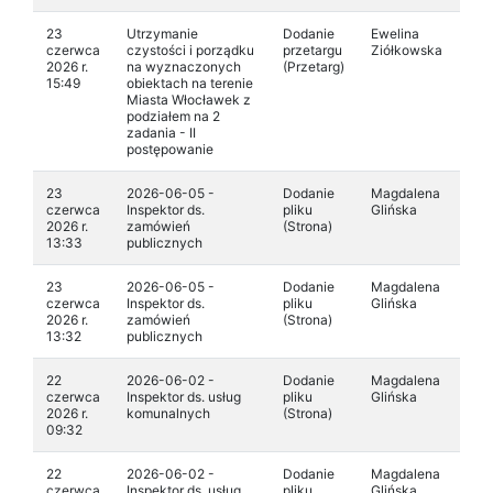
23
Utrzymanie
Dodanie
Ewelina
czerwca
czystości i porządku
przetargu
Ziółkowska
2026 r.
na wyznaczonych
(Przetarg)
15:49
obiektach na terenie
Miasta Włocławek z
podziałem na 2
zadania - II
postępowanie
23
2026-06-05 -
Dodanie
Magdalena
czerwca
Inspektor ds.
pliku
Glińska
2026 r.
zamówień
(Strona)
13:33
publicznych
23
2026-06-05 -
Dodanie
Magdalena
czerwca
Inspektor ds.
pliku
Glińska
2026 r.
zamówień
(Strona)
13:32
publicznych
22
2026-06-02 -
Dodanie
Magdalena
czerwca
Inspektor ds. usług
pliku
Glińska
2026 r.
komunalnych
(Strona)
09:32
22
2026-06-02 -
Dodanie
Magdalena
czerwca
Inspektor ds. usług
pliku
Glińska