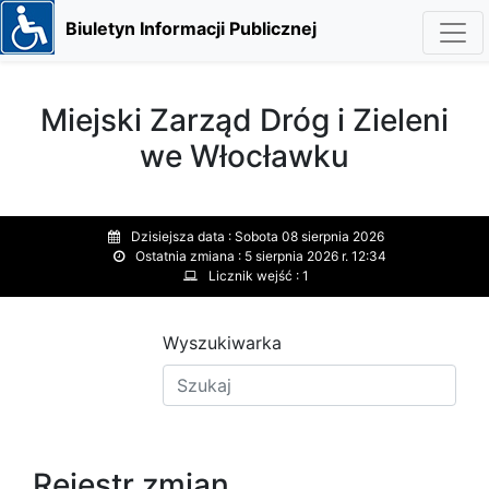
Biuletyn Informacji Publicznej
Miejski Zarząd Dróg i Zieleni
we Włocławku
Dzisiejsza data :
Sobota 08 sierpnia 2026
Ostatnia zmiana :
5 sierpnia 2026 r. 12:34
Licznik wejść :
1
Wyszukiwarka
Rejestr zmian