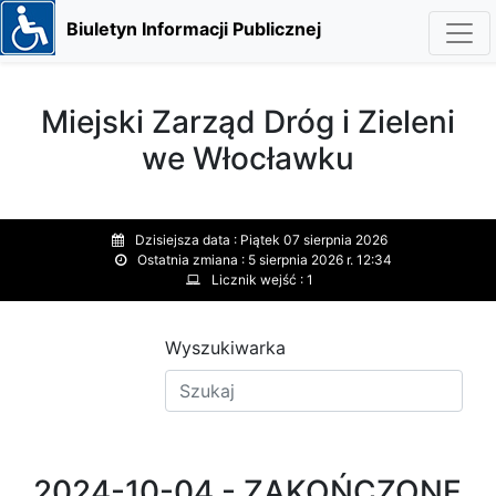
Biuletyn Informacji Publicznej
Miejski Zarząd Dróg i Zieleni
we Włocławku
Dzisiejsza data :
Piątek 07 sierpnia 2026
Ostatnia zmiana :
5 sierpnia 2026 r. 12:34
Licznik wejść :
1
Wyszukiwarka
2024-10-04 - ZAKOŃCZONE