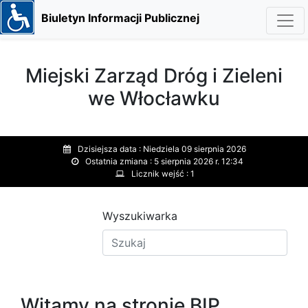
Biuletyn Informacji Publicznej
Miejski Zarząd Dróg i Zieleni
we Włocławku
Dzisiejsza data :
Niedziela 09 sierpnia 2026
Ostatnia zmiana :
5 sierpnia 2026 r. 12:34
Licznik wejść :
1
Wyszukiwarka
Witamy na stronie BIP